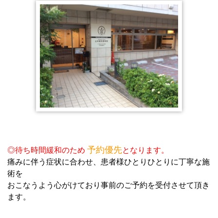
2019.07.22
誠に勝手ながら７月24日（水）は午前の部午後の部共に臨
時休診とさせていただきます。
2019.06.19
臨時休診のお知らせです。 ６月24日（月）午前午後診共に
休診とさせて頂きます。
2019.02.20
誠に勝手ながら平成３１年３月６日（水）は都合により臨
時休診日とさせて頂きます。
2019.01.12
1月12日(土) 午後診〜 15日(火)まで 休診させて頂きます。
予約優先
◎待ち時間緩和のため
となります。
痛みに伴う症状に合わせ、患者様ひとりひとりに丁寧な施
2018.06.27
術を
予約が混み合っております。７日前〜あらかじめお日にち
おこなうよう心がけており事前のご予約を受付させて頂き
の余裕をもってご予約下さいませ。
ます。
2017.04.14