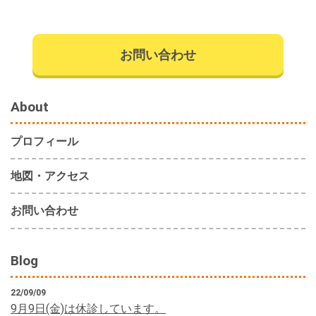
健康保険適用される場合、同月内に他の医療機関で治療さ
れた人は重複治療になるため保険治療が適用されませんの
で 自費診療となります。
お問い合わせ
2017.04.01
花冷えの頃、まだまだ油断できません。 貼るカイロも、ま
だまだ貼り続けて下さい。 カイロの買い貯め お忘れな
About
く！
プロフィール
2017.01.18
寒い日が続きますが、皆様お身体を冷やさないように、ま
地図・アクセス
た、 身体を丸めて縮こまらないように、正しい姿勢でお過
ごし下さい。
お問い合わせ
2016.04.16
当院専用のパーキングはございません。 お車で来院の
際は、お近くのコインパーキングに駐車いただきますよ
Blog
う 宜しくお願いいたします。
22/09/09
2015.06.29
9月9日(金)は休診しています。