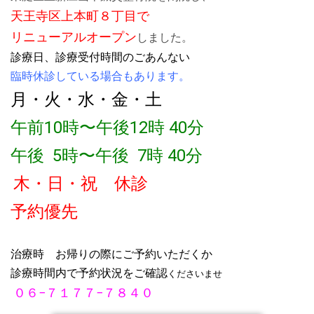
電話は10時~12時と17時~20時の間におかけください。留
天王寺区上本町８丁目で
守電になっている場合はご用件を伝言ください。
リニューアルオープン
しました。
診療日、診療受付時間のごあんない
2020.04.20
診療時間の短縮のため、電話が繋がらないことがありま
臨時休診している場合もあります。
す。 4/21午後と４/29.30と5/3~8休診となります。 木,日
月・火・水・金・土
以外の4/28までと5/1.2.9と11以降は人数制限しながら診療
予定です。 お早めのご予約をお願いします。
午前10時〜午後12時 40分
2020.04.06
午後 5時〜午後 7時 40分
4月10日（金)は臨時休診いたします。 コロナ感染拡大防止
木・日・祝 休診
に伴い 予防対策を実施しております。 免疫力アップにつ
ながる施術も引き続きおこなっております。
予約優先
2019.12.24
年末年始のお知らせです。 １２月３１日（火）〜１月３日
治療時 お帰りの際にご予約いただくか
（金）まで 年末は１２月３０日（月）まで 年始は１月４日
診療時間内で予約状況をご確認
（土）より平常通り診療させて頂きます。 ご不便お掛け致
くださいませ
しますが、どうぞよろしくお願いします。
０６−７１７７−７８４０