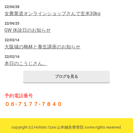
早朝の冷えにご用心！！ココ数日ふくらはぎのツリ（痙
22/04/28
攣）によって起こる下腿部負傷の患者様が増えておりま
女農業道オンラインショップさんで玄米30kg
す。早朝のこむらがえりは冷えの原因で起こる場合が多い
ので、お休みの際は長ズボン（ジャージ、スエットなど）
22/04/25
を着てお休み下さい。
GW 休診日のお知らせ
22/03/14
2015.06.13
大阪城の梅林と養生講座のお知らせ
御予約受付電話番号は ０６－７１７７－７８４０です。 お
間違えない様お架けくださいませ。
22/02/16
本日のこうじさん。
2015.05.19
毎週木曜日は休診日となっておりますのでお間違えの無い
ブログを見る
ように宜しくお願い致します。水曜日、土曜日は午後も診
療させていただいております。
予約電話番号
０６-７１７７-７８４０
copyright (c) Holistic Cure 山本鍼灸整骨院 some rights reserved.