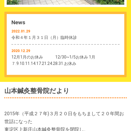
News
2022.01.29
令和４年１月３１日（月）臨時休診
2020.12.29
12月1月のお休み 12/30~1/5お休み 1月
７.9.10.11.14.17.21.24.28.31.お休み
2020.07.31
8月の休診日 全日休診２日.6木.9日.10月.13木.16日.17
山本鍼灸整骨院だより
月.20木.23日.27木.30日です。午前休診は７金.14金.です
2020.07.03
７月の休診は 5(日), 9(木), 10(金), 12(日), 14(火)午後,
2015年（平成２７年)３月２０日をもちまして２０年間お
16(木), 19(日) 21(火),23(木), 24(金), 26(日), 30(木)
世話になった
東淀区上新庄山本鍼灸整骨院を閉院し、
2020.06.19